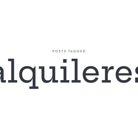
A FIRMA
AREAS DE ACTUACIÓN
NUESTRO EQUIPO
BLOG
CONTAC
POSTS TAGGED
alquilere