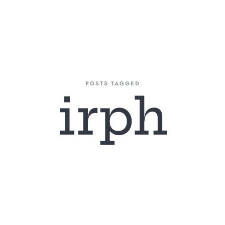
A FIRMA
AREAS DE ACTUACIÓN
NUESTRO EQUIPO
BLOG
CONTAC
POSTS TAGGED
irph