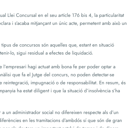
l Llei Concursal en el seu article 176 bis 4, la particularitat
clara i s’acaba mitjançant un únic acte, permetent amb això un
tipus de concursos són aquelles que, estant en situació
enir-lo, sigui residual a efectes de liquidació.
ue l’empresari hagi actuat amb bona fe per poder optar a
’anàlisi que fa el Jutge del concurs, no poden detectar-se
de reintegració, impugnació o de responsabilitat. En resum, és
panyia ha estat diligent i que la situació d’insolvència s’ha
 a un administrador social no difereixen respecte als d’un
 diferències en les tramitacions d’ambdós sí que són de gran