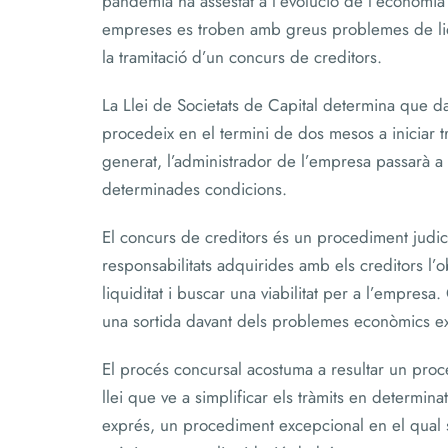
pandèmia ha assestat a l’evolució de l’economia
empreses es troben amb greus problemes de liqui
la tramitació d’un concurs de creditors.
La Llei de Societats de Capital determina que da
procedeix en el termini de dos mesos a iniciar t
generat, l’administrador de l’empresa passarà a 
determinades condicions.
El concurs de creditors és un procediment judic
responsabilitats adquirides amb els creditors l’
liquiditat i buscar una viabilitat per a l’empres
una sortida davant dels problemes econòmics exis
El procés concursal acostuma a resultar un procés
llei que ve a simplificar els tràmits en determina
exprés, un procediment excepcional en el qual 