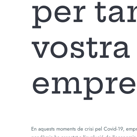
per ta
vostra
empre
En aquests moments de crisi pel Covid-19, empr