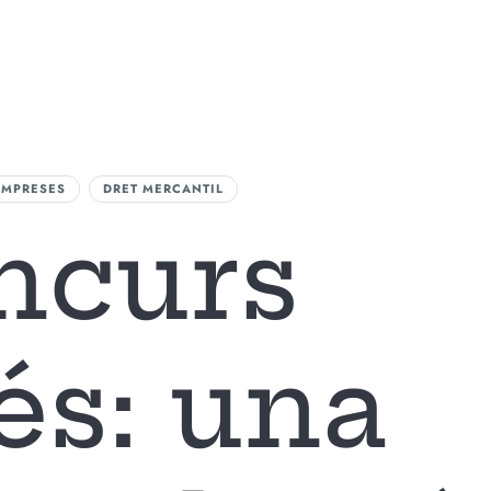
A FIRMA
AREAS DE ACTUACIÓN
NUESTRO EQUIPO
BLOG
CONTAC
EMPRESES
DRET MERCANTIL
ncurs
és: una