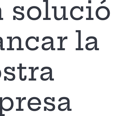
 solució
ancar la
stra
presa