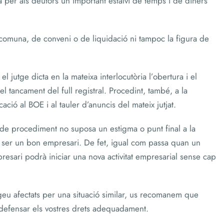
 per als deutors un important estalvi de temps i de diners
 comuna, de conveni o de liquidació ni tampoc la figura de
el jutge dicta en la mateixa interlocutòria l’obertura i el
 el tancament del full registral. Procedint, també, a la
ació al BOE i al tauler d’anuncis del mateix jutjat.
us de procediment no suposa un estigma o punt final a la
at ser un bon empresari. De fet, igual com passa quan un
mpresari podrà iniciar una nova activitat empresarial sense cap
egeu afectats per una situació similar, us recomanem que
 defensar els vostres drets adequadament.