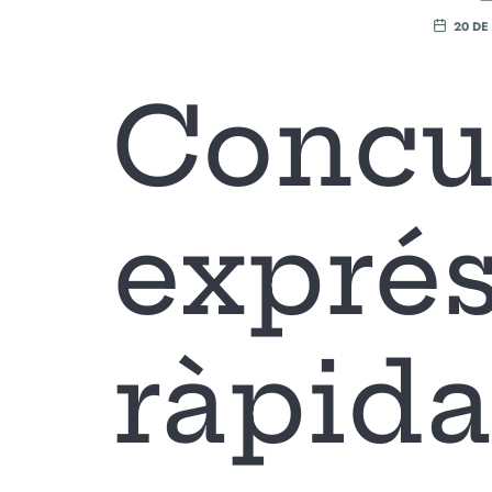
20 DE
Concu
exprés
ràpida