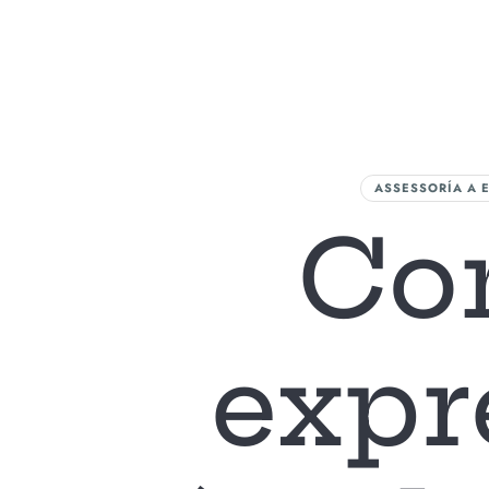
L
ASSESSORÍA A 
Co
expr