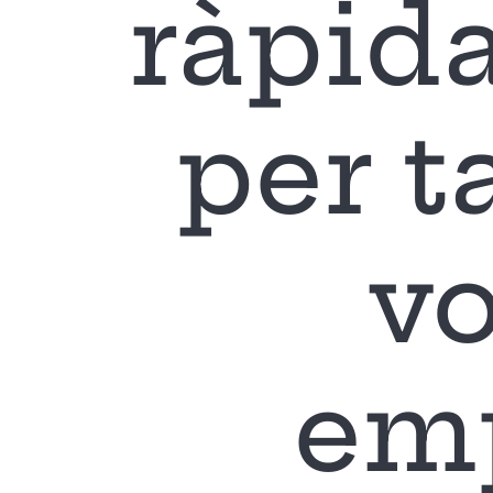
ràpida
per t
vo
em