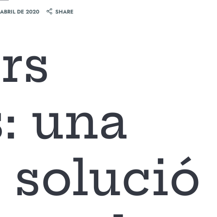
 ABRIL DE 2020
SHARE
rs
: una
 solució