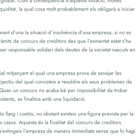
 global. Com a conseqüència d’aquesta situació, moltes
ditat, la qual cosa molt probablement els obligarà a iniciar
vant d’una la situació d’insolvència d’una empresa, si no es
ràmits de concurs de creditors des que l’esmentat estat s’ha
ser responsable solidari dels deutes de la societat nascuts en
ial mitjançant el qual una empresa prova de sanejar les
objectiu del qual consisteix a resoldre els seus problemes de
a. Quan un concurs no acaba bé per impossibilitat de trobar
tents, es finalitza amb una liquidació.
 llarg i costós, no obstant existeix una figura prevista per la
ts casos. Aquesta és la finalitat del concurs de creditors
s’extingeix l’empresa de manera immediata sense que hi hagi