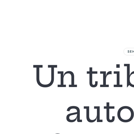
L
SE
Un tri
auto