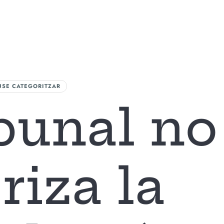
A FIRMA
AREAS DE ACTUACIÓN
NUESTRO EQUIPO
BLOG
CONTAC
NSE CATEGORITZAR
bunal no
riza la