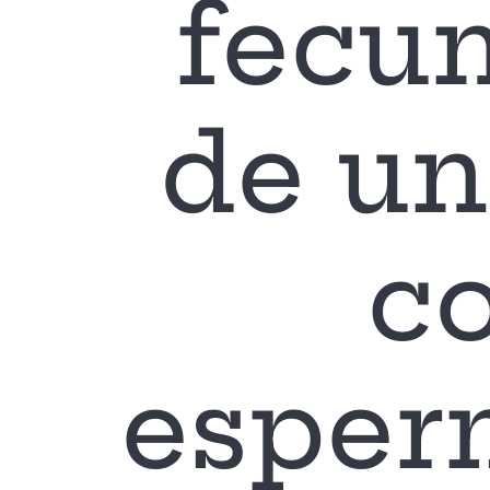
fecu
de un
co
esper