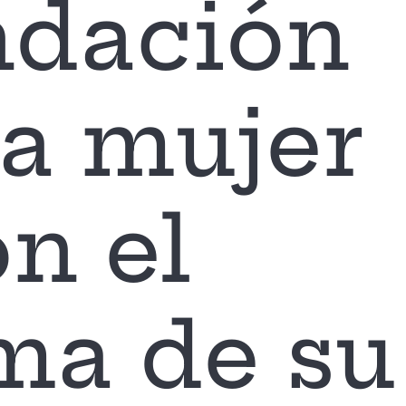
ndación
a mujer
n el
ma de su