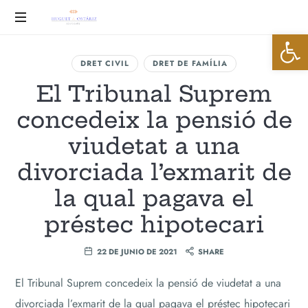
Huguet
Abrir 
&
Advocats
DRET CIVIL
DRET DE FAMÍLIA
Ostáriz
El Tribunal Suprem
concedeix la pensió de
viudetat a una
divorciada l’exmarit de
la qual pagava el
préstec hipotecari
22 DE JUNIO DE 2021
SHARE
El Tribunal Suprem concedeix la pensió de viudetat a una
divorciada l’exmarit de la qual pagava el préstec hipotecari