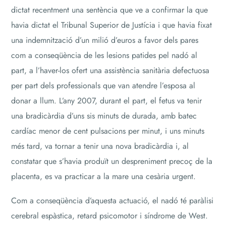
dictat recentment una sentència que ve a confirmar la que
havia dictat el Tribunal Superior de Justícia i que havia fixat
una indemnització d’un milió d’euros a favor dels pares
com a conseqüència de les lesions patides pel nadó al
part, a l’haver-los ofert una assistència sanitària defectuosa
per part dels professionals que van atendre l’esposa al
donar a llum. L’any 2007, durant el part, el fetus va tenir
una bradicàrdia d’uns sis minuts de durada, amb batec
cardíac menor de cent pulsacions per minut, i uns minuts
més tard, va tornar a tenir una nova bradicàrdia i, al
constatar que s’havia produït un despreniment precoç de la
placenta, es va practicar a la mare una cesària urgent.
Com a conseqüència d’aquesta actuació, el nadó té paràlisi
cerebral espàstica, retard psicomotor i síndrome de West.