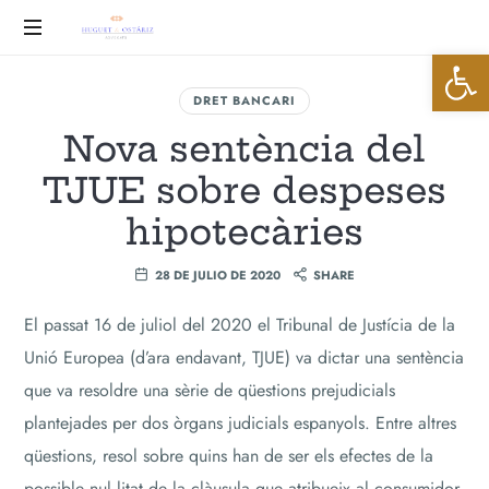
Huguet
Abrir 
&
Advocats
DRET BANCARI
Ostáriz
Nova sentència del
TJUE sobre despeses
hipotecàries
28 DE JULIO DE 2020
SHARE
El passat 16 de juliol del 2020 el Tribunal de Justícia de la
Unió Europea (d’ara endavant, TJUE) va dictar una sentència
que va resoldre una sèrie de qüestions prejudicials
plantejades per dos òrgans judicials espanyols. Entre altres
qüestions, resol sobre quins han de ser els efectes de la
possible nul·litat de la clàusula que atribueix al consumidor