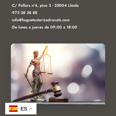
›
C/ Pallars nº4, piso 3 - 25004 Lleida
›
973 28 38 88
›
info@huguetostarizadvocats.com
›
De lunes a jueves de 09:00 a 18:00
ES