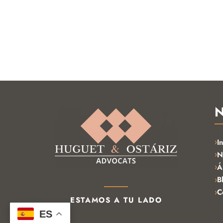
N
In
N
Á
B
C
ESTAMOS A TU LADO
ES