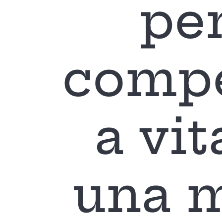
pe
compe
a vit
una m