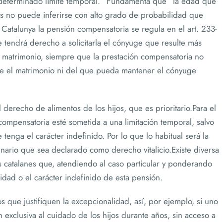
determinado límite temporal.” Fundamenta que “la edad que
ues no puede inferirse con alto grado de probabilidad que
Catalunya la pensión compensatoria se regula en el art. 233-
 tendrá derecho a solicitarla el cónyuge que resulte más
 matrimonio, siempre que la prestación compensatoria no
te el matrimonio ni del que pueda mantener el cónyuge
derecho de alimentos de los hijos, que es prioritario.Para el
compensatoria esté sometida a una limitación temporal, salvo
tenga el carácter indefinido. Por lo que lo habitual será la
inario que sea declarado como derecho vitalicio.Existe diversa
s catalanes que, atendiendo al caso particular y ponderando
lidad o el carácter indefinido de esta pensión.
os que justifiquen la excepcionalidad, así, por ejemplo, si uno
 exclusiva al cuidado de los hijos durante años, sin acceso a