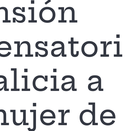
nsión
nsatori
alicia a
ujer de