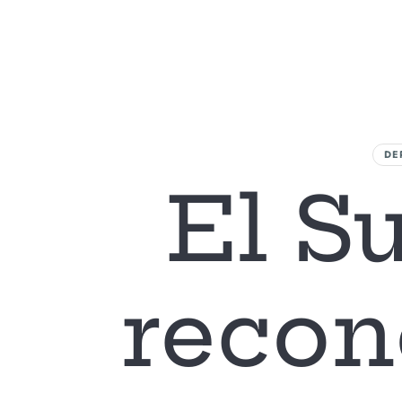
L
DE
El S
recon