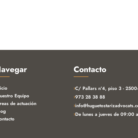
avegar
Contacto
icio
›
C/ Pallars nº4, piso 3 - 2500
uestro Equipo
›
973 28 38 88
reas de actuación
›
info@huguetostarizadvocats.
log
›
De lunes a jueves de 09:00 
ontacto