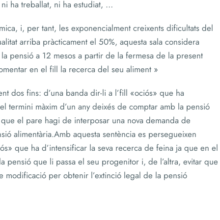
i ha treballat, ni ha estudiat, …
ica, i, per tant, les exponencialment creixents dificultats del
ctualitat arriba pràcticament el 50%, aquesta sala considera
la pensió a 12 mesos a partir de la fermesa de la present
omentar en el fill la recerca del seu aliment »
 dos fins: d’una banda dir-li a l’fill «ociós» que ha
en el termini màxim d’un any deixés de comptar amb la pensió
itar que el pare hagi de interposar una nova demanda de
pensió alimentària.Amb aquesta sentència es persegueixen
ciós» que ha d’intensificar la seva recerca de feina ja que en el
pensió que li passa el seu progenitor i, de l’altra, evitar que
modificació per obtenir l’extinció legal de la pensió