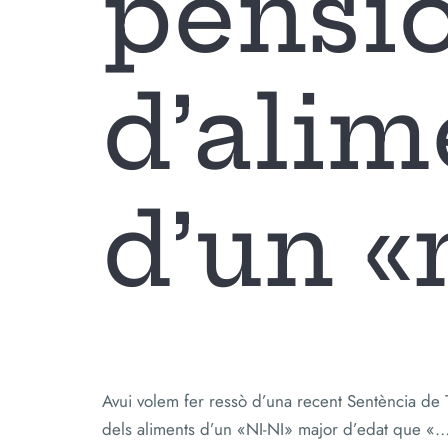
pensi
d’alim
d’un «
Avui volem fer ressò d’una recent Sentència de
dels aliments d’un «NI-NI» major d’edat que «… d