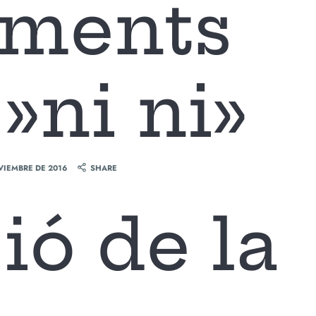
iments
»ni ni»
VIEMBRE DE 2016
SHARE
ió de la