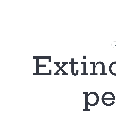
L
Extinc
pe