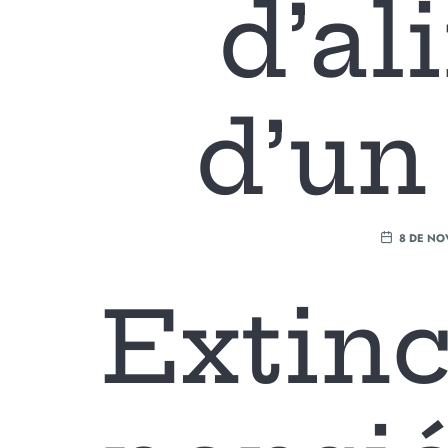
d’al
d’un 
8 DE NO
Extinc