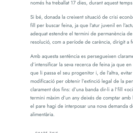
només ha treballat 17 dies, durant aquest temps n
Si bé, donada la creixent situació de crisi econòm
fill per buscar feina, ja que l’atur juvenil en l’a
adequat estendre el termini de permanència de 
resolució, com a període de carència, dirigit a f
Amb aquesta sentència es persegueixen clarament
d’intensificar la seva recerca de feina ja que 
que li passa el seu progenitor i, de l’altra, ev
modificació per obtenir l’extinció legal de la 
clarament dos fins: d’una banda dir-li a l’fill «o
termini màxim d’un any deixés de comptar amb la 
el pare hagi de interposar una nova demanda de 
alimentària.