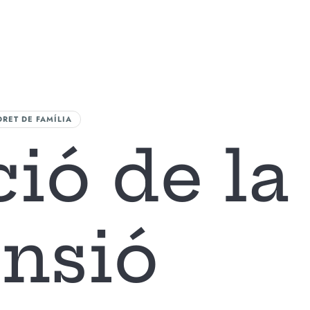
A FIRMA
AREAS DE ACTUACIÓN
NUESTRO EQUIPO
BLOG
CONTAC
DRET DE FAMÍLIA
ió de la
nsió