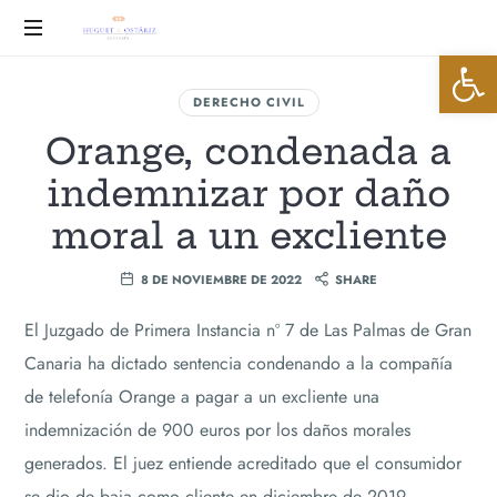
Huguet
Abrir 
&
Advocats
DERECHO CIVIL
Ostáriz
Orange, condenada a
indemnizar por daño
moral a un excliente
8 DE NOVIEMBRE DE 2022
SHARE
El Juzgado de Primera Instancia nº 7 de Las Palmas de Gran
Canaria ha dictado sentencia condenando a la compañía
de telefonía Orange a pagar a un excliente una
indemnización de 900 euros por los daños morales
generados. El juez entiende acreditado que el consumidor
se dio de baja como cliente en diciembre de 2019,